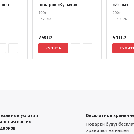
ковке
подарок «Кузьма»
«Изюм»
300 г
200 г
37
см
17
см
790
510
КУПИТЬ
КУПИТ
еальные условия
Бесплатное хранени
анения ваших
Подарки будут беспла
дарков
храниться на нашем