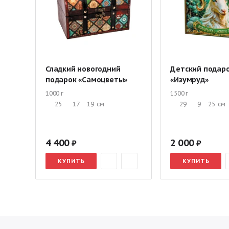
Сладкий новогодний
Детский подар
подарок «Самоцветы»
«Изумруд»
1000 г
1500 г
25
17
19
см
29
9
25
см
4 400
2 000
КУПИТЬ
КУПИТЬ