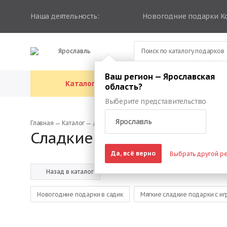
Наша деятельность:
Новогодние подарки К
Ярославль
Ваш регион — Ярославская
Каталог подарков
Каталог упа
область?
Выберите представительство
Ярославль
Главная
Каталог
Детские подарки в упаковке «Рубина»
Сладкие подарки в упако
Да, всё верно
Выбрать другой р
Назад в каталог
Новогодние подарки в садик
Мягкие сладкие подарки с и
Подарки на новый год детям в школе
Новогодние подарки