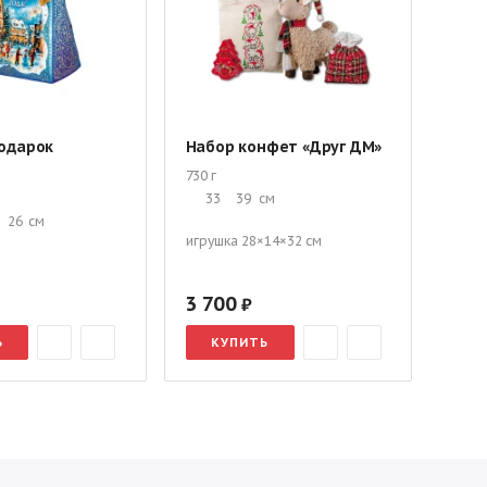
одарок
Набор конфет «Друг ДМ»
Сла
наб
730 г
33
39
см
200 г
26
см
17
игрушка 28×14×32 см
3 700
51
Ь
КУПИТЬ
К