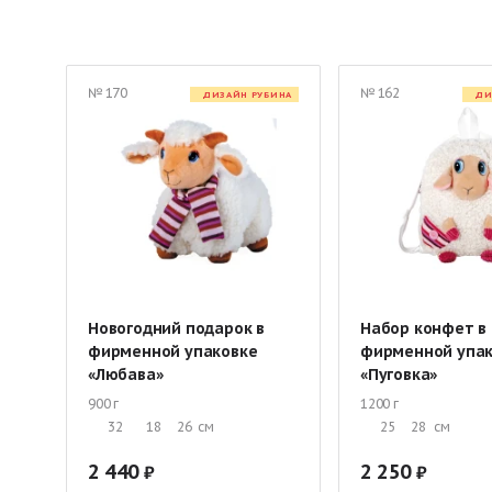
Эксклюзивные подарки
Сладкие корпоративные подарки
Детские подарки в картонной упаковке
Детские подарки в
№ 170
№ 162
ДИЗАЙН РУБИНА
ДИ
Сладкие подарки в различной упаковке
Сладкий набор дл
Сладкие подарки до 500 руб.
Новогодние подарки до 1000
Новогодние подарки в сундучках
Новогодние рождествен
Социальные подарки
Новогодний подарок в
Набор конфет в
фирменной упаковке
фирменной упа
«Любава»
«Пуговка»
900 г
1200 г
32
18
26
см
25
28
см
2 440
2 250