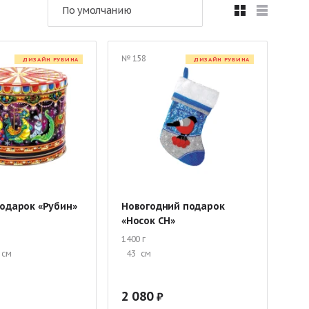
По умолчанию
Подарки в текстильной упаковке
в упаковке «Рубина»
№ 158
ДИЗАЙН РУБИНА
ДИЗАЙН РУБИНА
ми
Оригинальные сладкие подарки ребенку
ассникам
Сладкие корзины
а утренник
Подарки до 1 кг
Подарки 3 кг
одарок «Рубин»
Новогодний подарок
«Носок СН»
1400 г
см
43
см
2 080