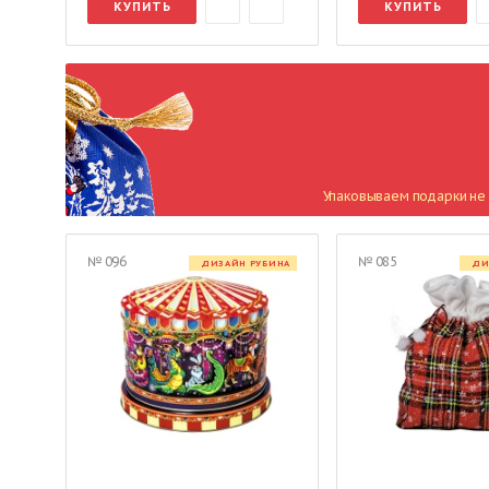
КУПИТЬ
КУПИТЬ
Упаковываем подарки не 
№ 096
№ 085
ДИЗАЙН РУБИНА
ДИ