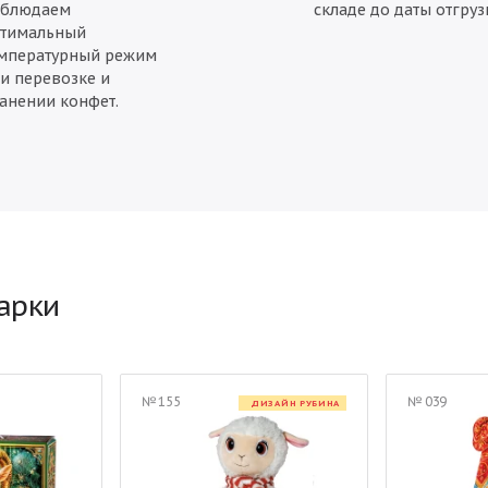
облюдаем
складе до даты отгруз
тимальный
мпературный режим
и перевозке и
анении конфет.
арки
№ 155
№ 039
ДИЗАЙН РУБИНА