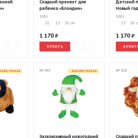
енной
Сладкий презент для
Детский 
и»
ребенка «Блондин»
Новый го
500 г
500 г
31
15
20
см
17
36
1 170
1 170
КУПИТЬ
КУПИТ
№ 045
№ 026
ЗАЙН РУБИНА
ДИЗАЙН РУБИНА
Эксклюзивный новогодний
Сладкий п