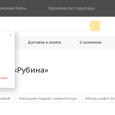
омпания Рубин
Производство гофротары
ковки
Доставка и оплата
О компании
вке «Рубина»
егион
грушкой
Новогодние подарки с символом года
Наборы конфет на 
 от Деда Мороза
Большие сладкие новогодние подарки
Наборы 