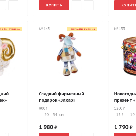
КУПИТЬ
КУПИТ
№ 145
№ 133
ЗАЙН РУБИНА
ДИЗАЙН РУБИНА
дний
Сладкий фирменный
Новогодн
ек»
подарок «Захар»
презент «
900 г
1200 г
20
54
см
13.5
19
1 980
1 790