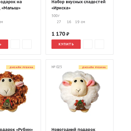
подарок на
Набор вкусных сладостей
д «Малыш»
«Ириска»
500 г
см
27
16
19
см
1 170
Ь
КУПИТЬ
№ 025
ДИЗАЙН РУБИНА
ДИЗАЙН РУБИНА
одарок «Рубин»
Новогодний подарок