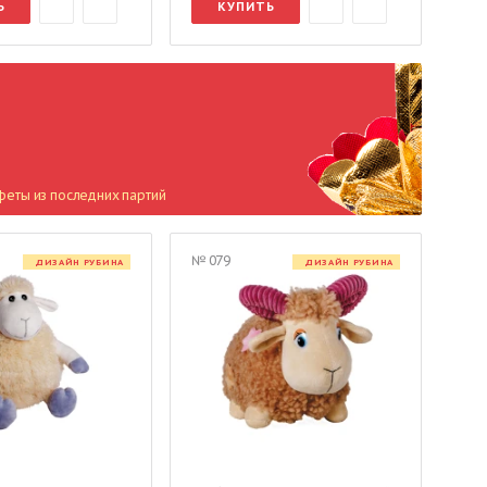
Ь
КУПИТЬ
феты из последних партий
№ 079
ДИЗАЙН РУБИНА
ДИЗАЙН РУБИНА