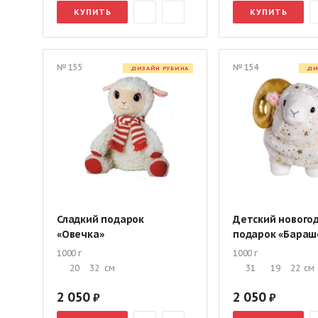
КУПИТЬ
КУПИТЬ
№ 155
№ 154
ДИЗАЙН РУБИНА
ДИ
Сладкий подарок
Детский нового
«Овечка»
подарок «Бараш
1000 г
1000 г
20
32
см
31
19
22
см
2 050
2 050