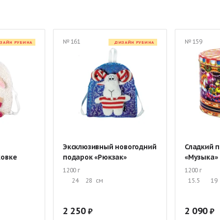
Мешок с конфетами
Подарки с Дедом Морозом и Снегурочкой
 жестяной упаковке
Новогодние подарки в тубе
Детские подарки 
№ 161
№ 159
ЗАЙН РУБИНА
ДИЗАЙН РУБИНА
я мальчика
Новогодние подарки для девочек
Подарки со скидка
 руб.
Сладкие подарки от 1000 руб.
Новогодние подарки первокл
ские подарки
Подарки для детского дома
Новогодние подарки н
Эксклюзивный новогодний
Сладкий п
ковке
подарок «Рюкзак»
«Музыка»
1200 г
1200 г
24
28
см
15.5
19
2 250
2 090