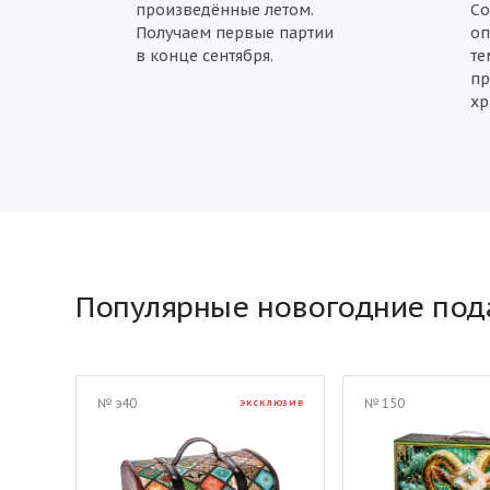
произведённые летом.
С
Получаем первые партии
оп
в конце сентября.
те
пр
хр
Популярные новогодние под
№ э40
№ 150
ЭКСКЛЮЗИВ