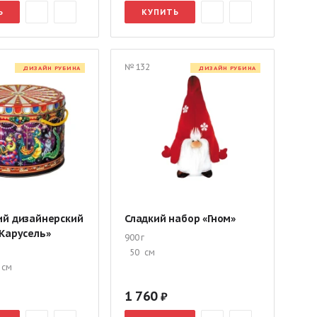
Ь
КУПИТЬ
№ 132
ДИЗАЙН РУБИНА
ДИЗАЙН РУБИНА
ий дизайнерский
Сладкий набор «Гном»
Карусель»
900 г
50
см
см
1 760