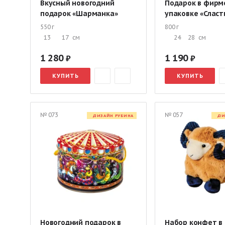
Вкусный новогодний
Подарок в фирм
подарок «Шарманка»
упаковке «Сласт
550 г
800 г
13
17
см
24
28
см
1 280
1 190
КУПИТЬ
КУПИТЬ
№ 073
№ 057
ДИЗАЙН РУБИНА
ДИ
Новогодний подарок в
Набор конфет в