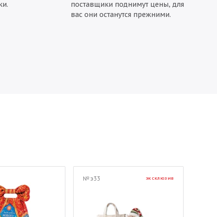
ки.
поставщики поднимут цены, для
вас они останутся прежними.
№ э33
№ 02
ЭКСКЛЮЗИВ