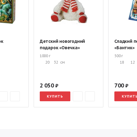
ок
Детский новогодний
Сладкий п
подарок «Овечка»
«Бантик»
1000 г
500 г
20
32
см
18
12
2 050
700
КУПИТЬ
КУПИТ