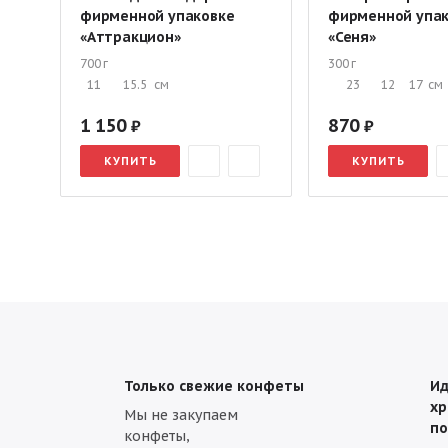
фирменной упаковке
фирменной упа
«Аттракцион»
«Сеня»
700 г
300 г
11
15.5
см
23
12
17
см
1 150
870
КУПИТЬ
КУПИТЬ
Только свежие конфеты
Ид
хр
Мы не закупаем
по
конфеты,