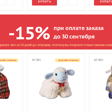
КУПИТЬ
КУПИТ
-15%
при оплате заказа
до 30 сентября
ранее чем за 20 дней до отправки, поэтому вы получите только свежие кон
№ 081
№ 080
ЗАЙН РУБИНА
ДИЗАЙН РУБИНА