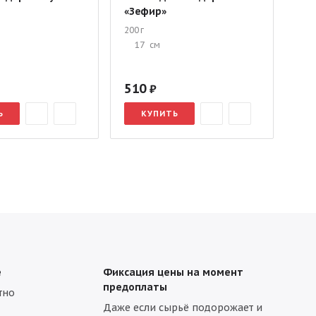
«Зефир»
200 г
17
см
510
Ь
КУПИТЬ
е
Фиксация цены на момент
предоплаты
тно
Даже если сырьё подорожает и