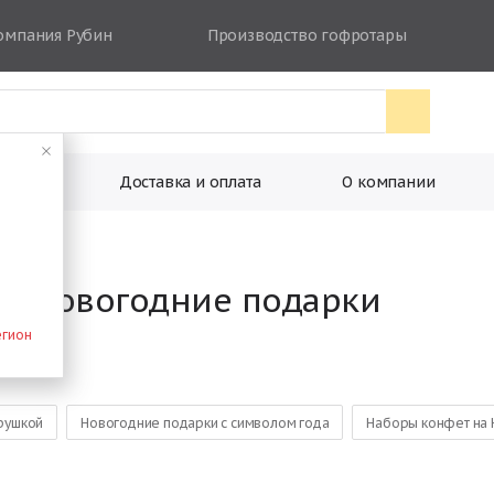
омпания Рубин
Производство гофротары
ковки
Доставка и оплата
О компании
ие новогодние подарки
егион
грушкой
Новогодние подарки с символом года
Наборы конфет на 
 от Деда Мороза
Большие сладкие новогодние подарки
Наборы 