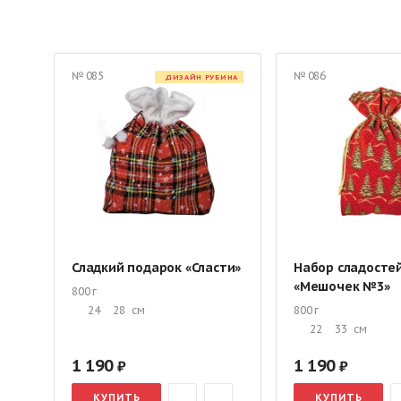
Эксклюзивные подарки
Сладкие корпоративные подарки
Детские подарки в картонной упаковке
Детские подарки в
№ 085
№ 086
ДИЗАЙН РУБИНА
Сладкие подарки в различной упаковке
Сладкий набор дл
Сладкие подарки до 500 руб.
Новогодние подарки до 1000
Новогодние подарки в сундучках
Новогодние рождествен
Социальные подарки
Сладкий подарок «Сласти»
Набор сладосте
«Мешочек №3»
800 г
24
28
см
800 г
22
33
см
1 190
1 190
КУПИТЬ
КУПИТЬ