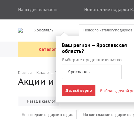
Наша деятельность:
Новогодние подарки К
Ярославль
Ваш регион — Ярославская
Каталог подарков
Каталог упа
область?
Выберите представительство
Ярославль
Главная
Каталог
Подарки со скидками
Акции и скидки на сладк
Да, всё верно
Выбрать другой р
Назад в каталог
Новогодние подарки в садик
Мягкие сладкие подарки с и
Подарки на новый год детям в школе
Новогодние подарки