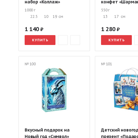
набор «Коллаж»
конфет «Шарма
1000 г
550 г
22.5
10
19
см
13
17
см
1 140
1 280
КУПИТЬ
КУПИТЬ
№ 100
№ 101
Вкусный подарок на
Детский нового
Новый год «Символ»
презент «Подар