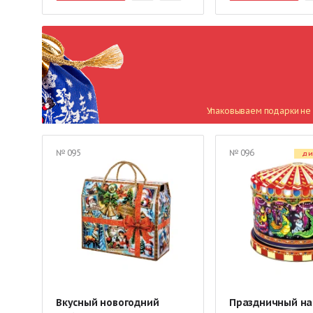
Упаковываем подарки не 
№ 095
№ 096
ДИ
Вкусный новогодний
Праздничный на