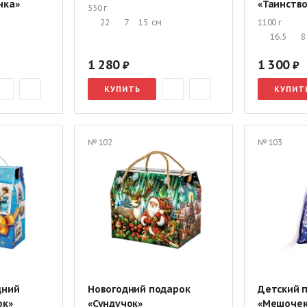
нка»
«Таинств
550 г
22
7
15
см
1100 г
16.5
8
1 280
1 300
КУПИТЬ
КУПИТ
№ 102
№ 103
дний
Новогодний подарок
Детский 
ок»
«Сундучок»
«Мешочек