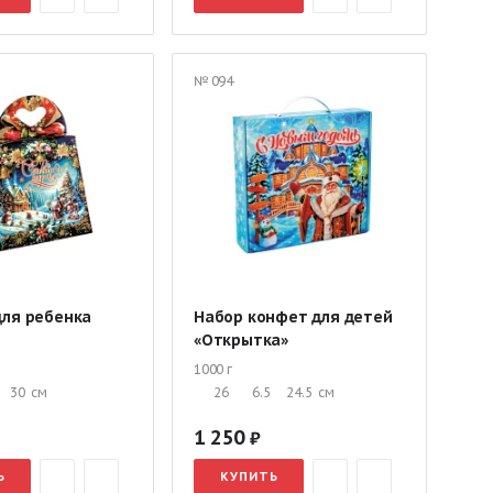
№ 094
для ребенка
Набор конфет для детей
«Открытка»
1000 г
30
см
26
6.5
24.5
см
1 250
Ь
КУПИТЬ