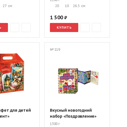
27
см
20
10
26.5
см
1 500
Ь
КУПИТЬ
№ 119
нфет для детей
Вкусный новогодний
ент»
набор «Поздравление»
1300 г