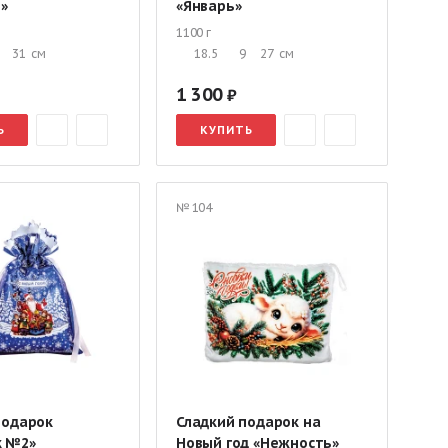
о»
«Январь»
1100 г
31
см
18.5
9
27
см
1 300
Ь
КУПИТЬ
№ 104
подарок
Сладкий подарок на
 №2»
Новый год «Нежность»