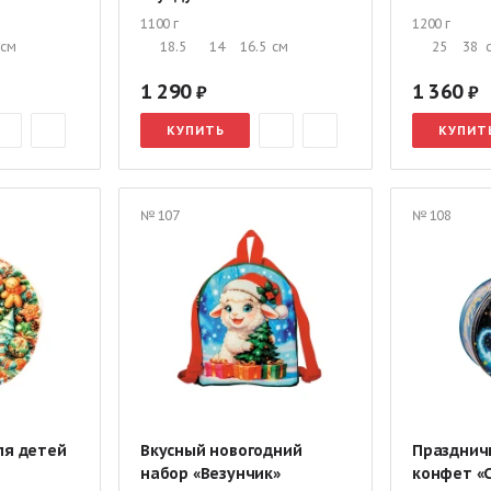
1100 г
1200 г
см
18.5
14
16.5
см
25
38
1 290
1 360
КУПИТЬ
КУПИТ
№ 107
№ 108
ля детей
Вкусный новогодний
Празднич
набор «Везунчик»
конфет «