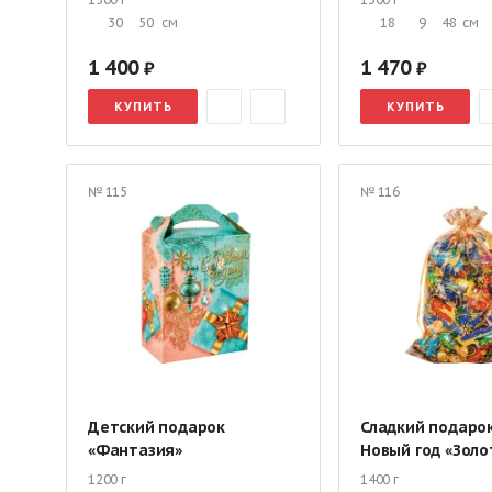
30
50
см
18
9
48
см
1 400
1 470
КУПИТЬ
КУПИТЬ
№ 115
№ 116
Детский подарок
Сладкий подаро
«Фантазия»
Новый год «Золо
1200 г
1400 г