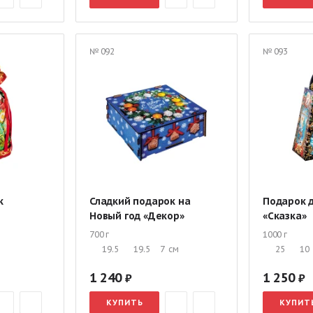
№ 092
№ 093
к
Сладкий подарок на
Подарок 
Новый год «Декор»
«Сказка»
700 г
1000 г
19.5
19.5
7
см
25
10
1 240
1 250
КУПИТЬ
КУПИТ