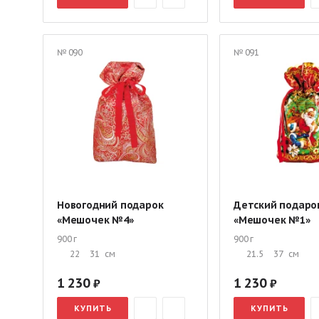
№ 090
№ 091
Новогодний подарок
Детский подаро
«Мешочек №4»
«Мешочек №1»
900 г
900 г
22
31
см
21.5
37
см
1 230
1 230
КУПИТЬ
КУПИТЬ