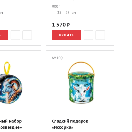
900 г
см
35
28
см
1 370
Ь
КУПИТЬ
№ 109
ный набор
Сладкий подарок
Созвездие»
«Искорка»