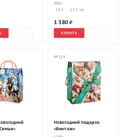
900 г
15.5
15.3
см
1 380
Ь
КУПИТЬ
№ 114
новогодний
Новогодний подарок
«Семья»
«Винтаж»
1200 г