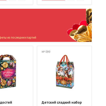
феты из последних партий
№ 099
адостей
Детский сладкий набор