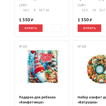
1100 г
1100 г
16.5
8
30.7
см
22.3
10
22.7
1 350
1 350
КУПИТЬ
КУПИТЬ
№ 105
№ 106
Подарок для ребенка
Набор конфет д
«Конфетница»
«Ватрушка»