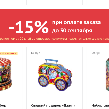
-15%
при оплате заказа
до 30 сентября
ранее чем за 20 дней до отправки, поэтому вы получите только свежие кон
№ 097
№ 098
ЗАЙН РУБИНА
бор
Сладкий подарок «Джип»
Набор сл