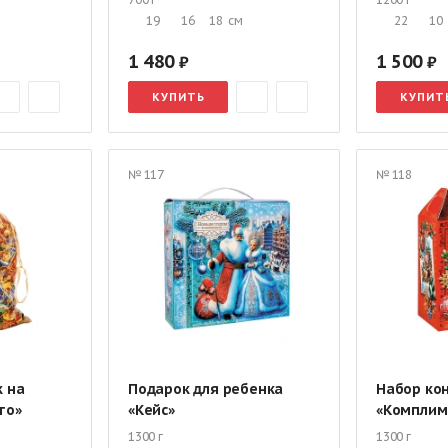
19
16
18
см
22
10
1 480
1 500
КУПИТЬ
КУПИТ
№ 117
№ 118
к на
Подарок для ребенка
Набор ко
то»
«Кейс»
«Комплим
1300 г
1300 г