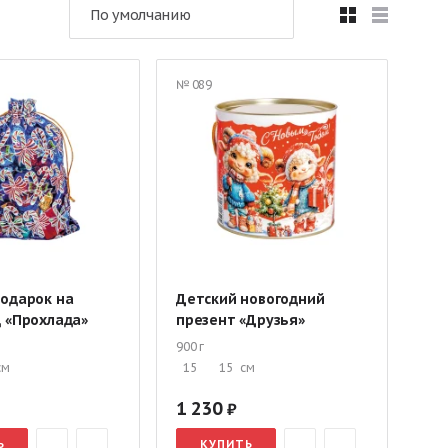
По умолчанию
Подарки в текстильной упаковке
в упаковке «Рубина»
№ 089
ми
Оригинальные сладкие подарки ребенку
ассникам
Сладкие корзины
а утренник
Подарки до 1 кг
Подарки 3 кг
подарок на
Детский новогодний
 «Прохлада»
презент «Друзья»
900 г
см
15
15
см
1 230
Ь
КУПИТЬ