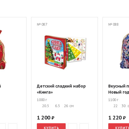
Мешок с конфетами
Подарки с Дедом Морозом и Снегурочкой
 жестяной упаковке
Новогодние подарки в тубе
Детские подарки 
№ 087
№ 088
я мальчика
Новогодние подарки для девочек
Подарки со скидка
 руб.
Сладкие подарки от 1000 руб.
Новогодние подарки первокл
ские подарки
Подарки для детского дома
Новогодние подарки н
й
Детский сладкий набор
Вкусный 
«Книга»
Новый год
1000 г
1100 г
20.5
6.5
26
см
22
30
1 200
1 220
КУПИТЬ
КУПИТ