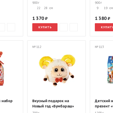
900 г
900 г
22
28
см
9
19
см
1 370
1 380
КУПИТЬ
КУПИТ
№ 112
№ 113
й набор
Вкусный подарок на
Детский 
Новый год «Бумбараш»
презент 
700 г
1200 г