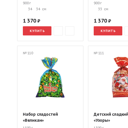
900 г
900 г
34
34
см
33
см
1 370
1 370
КУПИТЬ
КУПИТЬ
№ 110
№ 111
Набор сладостей
Детский сладки
«Великан»
«Узоры»
1500 г
1300 г