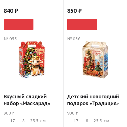
840
850
№ 055
№ 056
Вкусный сладкий
Детский новогодний
набор «Маскарад»
подарок «Традиция»
900 г
900 г
17
8
25.5
см
17
8
25.5
см