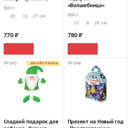
«Волшебница»
800 г
900 г
20
11
27
см
22
8
28
см
770
780
№ 045
№ 046
ДИЗАЙН РУБИНА
Сладкий подарок для
Презент на Новый год