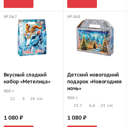
№ 067
№ 068
Вкусный сладкий
Детский новогодний
набор «Метелица»
подарок «Новогодняя
ночь»
900 г
900 г
22
8
28
см
25.7
6.6
23
см
1 080
1 080