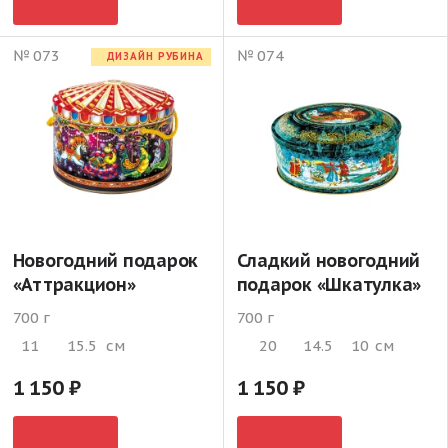
№ 073
№ 074
ДИЗАЙН РУБИНА
Новогодний подарок
Сладкий новогодний
«Аттракцион»
подарок «Шкатулка»
700 г
700 г
11
15.5
см
20
14.5
10
см
1 150
1 150