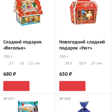
Сладкий подарок
Новогодний сладкий
«Веселье»
подарок «Уют»
700 г
700 г
17
15
22
см
19.5
10.5
23
см
680
650
№ 037
№ 038