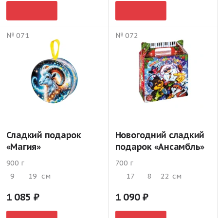
№ 071
№ 072
Сладкий подарок
Новогодний сладкий
«Магия»
подарок «Ансамбль»
900 г
700 г
9
19
см
17
8
22
см
1 085
1 090