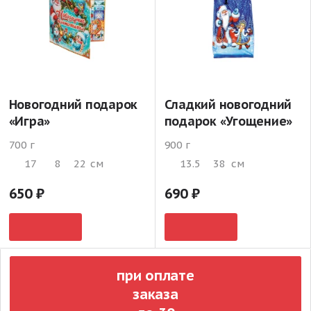
Новогодний подарок
Сладкий новогодний
«Игра»
подарок «Угощение»
700 г
900 г
17
8
22
см
13.5
38
см
650
690
при оплате
заказа