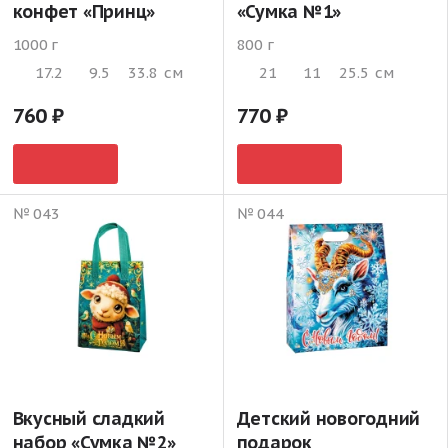
конфет «Принц»
«Сумка №1»
1000 г
800 г
17.2
9.5
33.8
см
21
11
25.5
см
760
770
№ 043
№ 044
Вкусный сладкий
Детский новогодний
набор «Сумка №2»
подарок