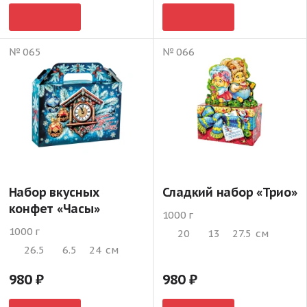
№ 065
№ 066
Набор вкусных
Сладкий набор «Трио»
конфет «Часы»
1000 г
1000 г
20
13
27.5
см
26.5
6.5
24
см
980
980