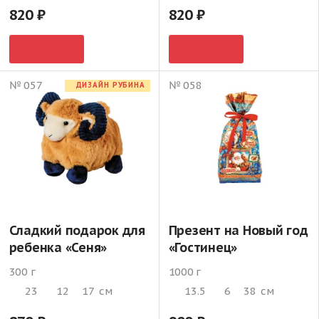
820
820
№ 057
№ 058
ДИЗАЙН РУБИНА
Сладкий подарок для
Презент на Новый год
ребенка «Сеня»
«Гостинец»
300 г
1000 г
23
12
17
см
13.5
6
38
см