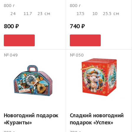
800 г
800 г
24
11.7
23
см
17.5
10
25.5
см
800
740
№ 049
№ 050
Новогодний подарок
Сладкий новогодний
«Куранты»
подарок «Успех»