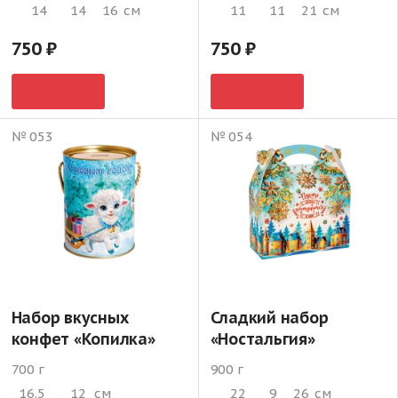
14
14
16
см
11
11
21
см
750
750
№ 053
№ 054
Набор вкусных
Сладкий набор
конфет «Копилка»
«Ностальгия»
700 г
900 г
16.5
12
см
22
9
26
см