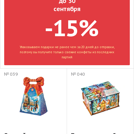
до 30
сентября
-15%
Упаковываем подарки не ранее чем за 20 дней до отправки,
поэтому вы получите только свежие конфеты из последних
партий
№ 039
№ 040