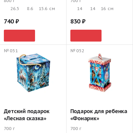
800 г
700 г
26.5
8.6
15.6
см
14
14
16
см
740
830
№ 051
№ 052
Детский подарок
Подарок для ребенка
«Лесная сказка»
«Фонарик»
700 г
700 г