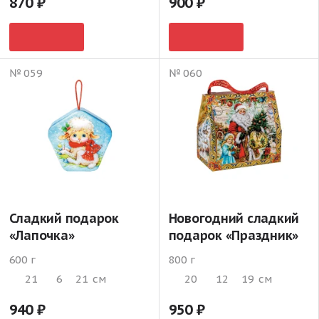
870
900
№ 059
№ 060
Сладкий подарок
Новогодний сладкий
«Лапочка»
подарок «Праздник»
600 г
800 г
21
6
21
см
20
12
19
см
940
950