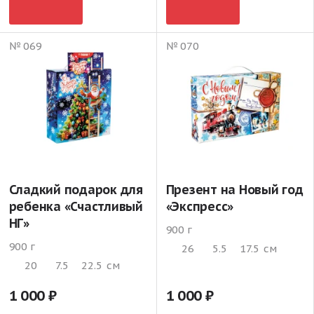
№ 069
№ 070
Сладкий подарок для
Презент на Новый год
ребенка «Счастливый
«Экспресс»
НГ»
900 г
900 г
26
5.5
17.5
см
20
7.5
22.5
см
1 000
1 000