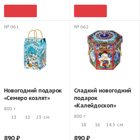
№ 061
№ 062
Новогодний подарок
Сладкий новогодний
«Семеро козлят»
подарок
«Калейдоскоп»
800 г
800 г
13
13
23
см
18
16
14.5
см
890
890