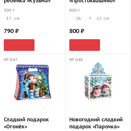
ребенка «Кузьма»
«Простоквашино»
300 г
800 г
37
см
16
7
22
см
790
800
№ 047
№ 048
Сладкий подарок
Новогодний сладкий
«Огонёк»
подарок «Парочка»