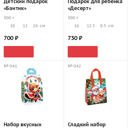
Детский подарок
Подарок для ребенка
«Бантик»
«Десерт»
500 г
500 г
18
12
26
см
16
12.5
8.5
см
700
730
№ 041
№ 042
Набор вкусных
Сладкий набор