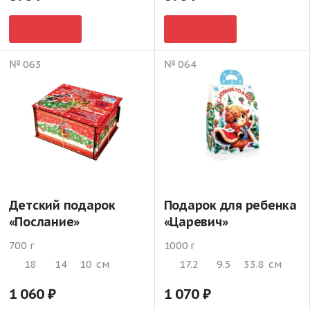
№ 063
№ 064
Детский подарок
Подарок для ребенка
«Послание»
«Царевич»
700 г
1000 г
18
14
10
см
17.2
9.5
33.8
см
1 060
1 070