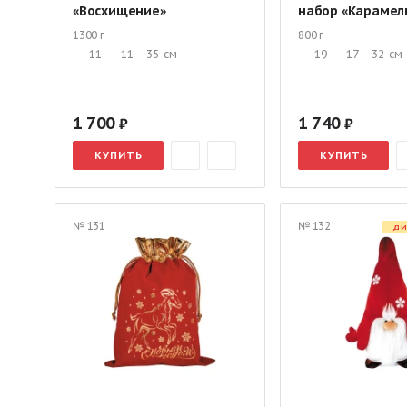
«Восхищение»
набор «Карамел
1300 г
800 г
11
11
35
см
19
17
32
см
1 700
1 740
КУПИТЬ
КУПИТЬ
№ 131
№ 132
ДИ