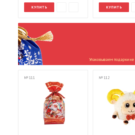
КУПИТЬ
КУПИТЬ
Упаковываем подарки не 
№ 111
№ 112