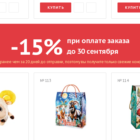
КУПИТЬ
КУПИТ
-15%
при оплате заказа
до 30 сентября
ранее чем за 20 дней до отправки, поэтому вы получите только свежие кон
№ 113
№ 114