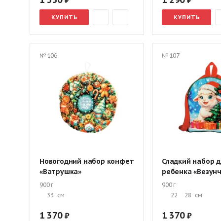
КУПИТЬ
КУПИТЬ
№ 106
№ 107
Новогодний набор конфет
Сладкий набор д
«Ватрушка»
ребенка «Везун
900 г
900 г
33
см
22
28
см
1 370
1 370