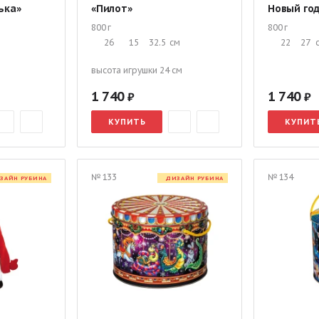
ька»
«Пилот»
Новый го
800 г
800 г
26
15
32.5
см
22
27
высота игрушки 24 см
1 740
1 740
КУПИТЬ
КУПИТ
№ 133
№ 134
ЗАЙН РУБИНА
ДИЗАЙН РУБИНА