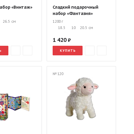
набор «Винтаж»
Сладкий подарочный
набор «Фантазия»
26.5
см
1200 г
18.5
10
20.5
см
1 420
Ь
КУПИТЬ
№ 120