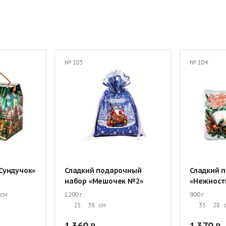
 от Деда Мороза
Большие сладкие новогодние подарки
Наборы 
Мешок с конфетами
Подарки с Дедом Морозом и Снегурочкой
 жестяной упаковке
Новогодние подарки в тубе
Детские подарки 
№ 103
№ 104
я мальчика
Новогодние подарки для девочек
Подарки со скидка
 руб.
Сладкие подарки от 1000 руб.
Новогодние подарки первокл
ские подарки
Подарки для детского дома
Новогодние подарки н
Сундучок»
Сладкий подарочный
Сладкий п
набор «Мешочек №2»
«Нежност
см
1200 г
900 г
25
38
см
35
28
1 360
1 370