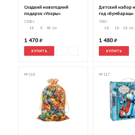
Сладкий новогодний
Детский набор 
подарок «Узоры»
год «Бумбараш»
1300 г
700 г
18
9
48
см
19
16
18
см
1 470
1 480
КУПИТЬ
КУПИТЬ
№ 116
№ 117