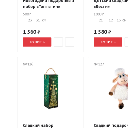
Новогодний подарочный
Детский сладки
набор «Топтыгин»
«Вести»
500 г
1000 г
23
31
см
21
12
13
см
1 560
1 580
КУПИТЬ
КУПИТЬ
№ 126
№ 127
Сладкий набор
Сладкий подаро