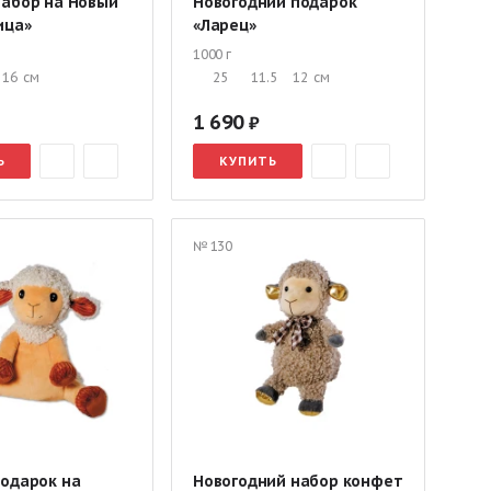
набор на Новый
Новогодний подарок
ица»
«Ларец»
1000 г
16
см
25
11.5
12
см
1 690
Ь
КУПИТЬ
№ 130
подарок на
Новогодний набор конфет