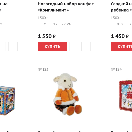
к на
Новогодний набор конфет
Сладкий н
»
«Комплимент»
ребенка 
1300 г
1300 г
см
21
12
27
см
20.5
7
1 550
1 450
КУПИТЬ
КУПИТ
№ 123
№ 124