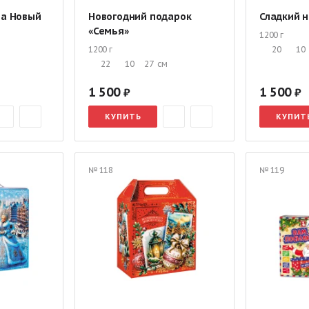
на Новый
Новогодний подарок
Сладкий 
«Семья»
1200 г
1200 г
20
10
22
10
27
см
1 500
1 500
КУПИТЬ
КУПИТ
№ 118
№ 119