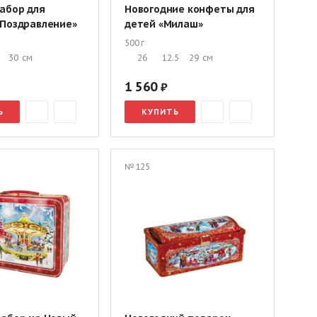
абор для
Новогодние конфеты для
«Поздравление»
детей «Милаш»
500 г
30
см
26
12.5
29
см
1 560
Ь
КУПИТЬ
№ 125