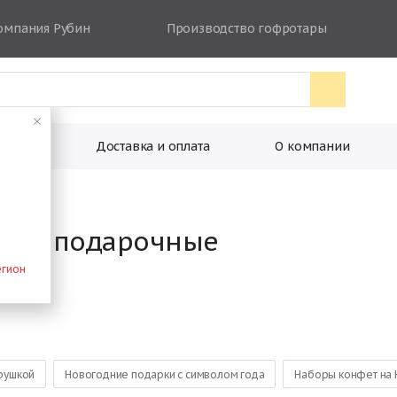
омпания Рубин
Производство гофротары
ковки
Доставка и оплата
О компании
дние подарочные
егион
грушкой
Новогодние подарки с символом года
Наборы конфет на 