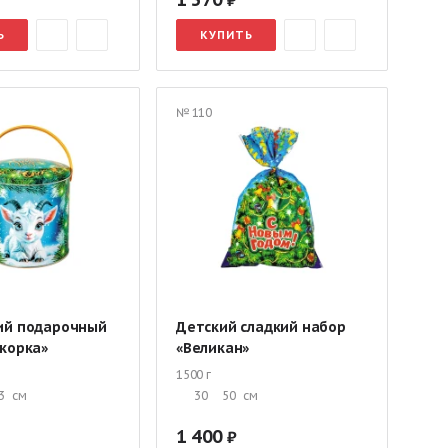
Ь
КУПИТЬ
№ 110
ий подарочный
Детский сладкий набор
корка»
«Великан»
1500 г
3
см
30
50
см
1 400