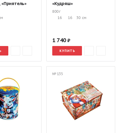
д «Приятель»
«Кудряш»
800 г
см
16
16
30
см
1 740
Ь
КУПИТЬ
№ 135