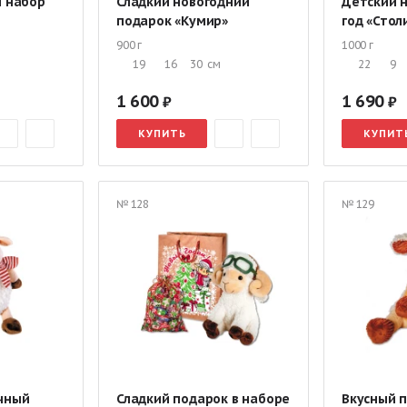
й набор
Сладкий новогодний
Детский 
подарок «Кумир»
год «Стол
900 г
1000 г
19
16
30
см
22
9
1 600
1 690
КУПИТЬ
КУПИТ
№ 128
№ 129
чный
Сладкий подарок в наборе
Вкусный 