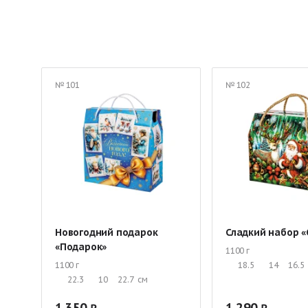
Подарки на новый год детям в школе
Новогодние подарки
Эксклюзивные подарки
Сладкие корпоративные подарки
Детские подарки в картонной упаковке
Детские подарки в
№ 101
№ 102
Сладкие подарки в различной упаковке
Сладкий набор дл
Сладкие подарки до 500 руб.
Новогодние подарки до 1000
Новогодние подарки в сундучках
Новогодние рождествен
Социальные подарки
Новогодний подарок
Сладкий набор «
«Подарок»
1100 г
1100 г
18.5
14
16.5
22.3
10
22.7
см
1 350
1 290