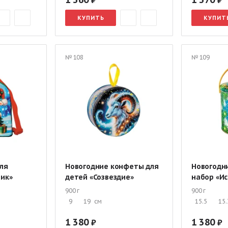
КУПИТЬ
КУПИТ
№ 108
№ 109
ля
Новогодние конфеты для
Новогодн
чик»
детей «Созвездие»
набор «Ис
900 г
900 г
9
19
см
15.5
15.
1 380
1 380