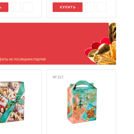
Ь
КУПИТЬ
феты из последних партий
№ 115