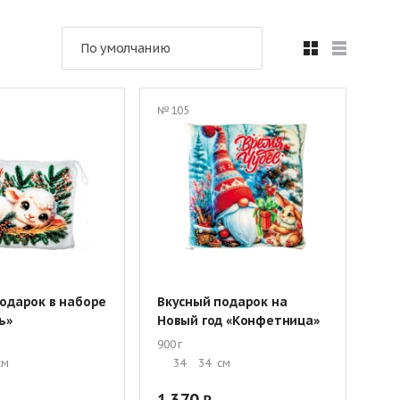
шоколадных конфет
Новогодние подарки оптом
По умолчанию
Подарки в текстильной упаковке
в упаковке «Рубина»
№ 105
ми
Оригинальные сладкие подарки ребенку
ассникам
Сладкие корзины
а утренник
Подарки до 1 кг
Подарки 3 кг
одарок в наборе
Вкусный подарок на
ь»
Новый год «Конфетница»
900 г
см
34
34
см
1 370