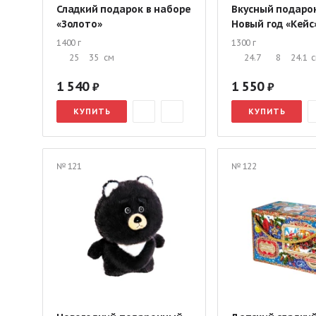
Сладкий подарок в наборе
Вкусный подаро
«Золото»
Новый год «Кейс
1400 г
1300 г
25
35
см
24.7
8
24.1
1 540
1 550
КУПИТЬ
КУПИТЬ
№ 121
№ 122